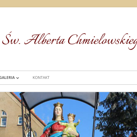
GALERIA
KONTAKT
II
FOTO
ŚW.
FIALNA
PASTERSKIE