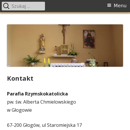
Szukaj:
Menu
Menu
główne
Przeskocz
Parafia Św. Alberta
Parafia Św. Alberta Chmielowskiego w Głogowie
do
Chmielowskiego w Głogowie
treści
Kontakt
Parafia Rzymskokatolicka
pw. św. Alberta Chmielowskiego
w Głogowie
67-200 Głogów, ul Staromiejska 17