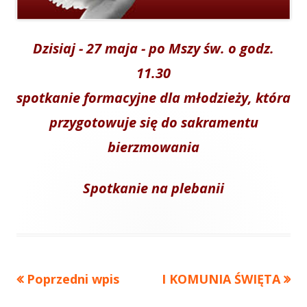
Dzisiaj - 27 maja - po Mszy św. o godz.
11.30
spotkanie formacyjne dla młodzieży, która
przygotowuje się do sakramentu
bierzmowania
Spotkanie na plebanii
Poprzedni
Poprzedni wpis
Następny
I KOMUNIA ŚWIĘTA
Nawigacja
artykół
artykół: