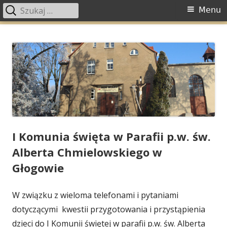
Szukaj:
Menu
Menu
główne
Przeskocz
Parafia Św. Alberta
Parafia Św. Alberta Chmielowskiego w Głogowie
do
Chmielowskiego w Głogowie
treści
I Komunia święta w Parafii p.w. św.
Alberta Chmielowskiego w
Głogowie
W związku z wieloma telefonami i pytaniami
dotyczącymi kwestii przygotowania i przystąpienia
dzieci do I Komunii świętej
w parafii p.w. św. Alberta