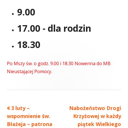
9.00
17.00 - dla rodzin
18.30
Po Mszy św. o godz. 9.00 i 18.30 Nowenna do MB
Nieustającej Pomocy.
Poprzedni
3 luty –
Następny
Nabożeństwo Drogi
Nawigacja
wspomnienie św.
artykół
artykół:
Krzyżowej w każdy
wpisu
Błażeja – patrona
piątek Wielkiego