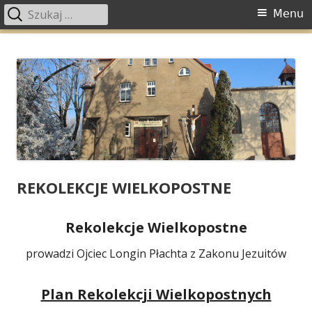
Szukaj:
Menu
Menu
główne
Przeskocz
Parafia Św. Alberta
Parafia Św. Alberta Chmielowskiego w Głogowie
do
Chmielowskiego w Głogowie
treści
REKOLEKCJE WIELKOPOSTNE
Rekolekcje Wielkopostne
prowadzi Ojciec Longin Płachta z Zakonu Jezuitów
Plan Rekolekcji Wielkopostnych