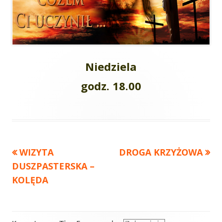
Niedziela
godz. 18.00
Poprzedni
WIZYTA
Następny
DROGA KRZYŻOWA
Nawigacja
DUSZPASTERSKA –
artykół
artykół:
wpisu
KOLĘDA
Zawartość